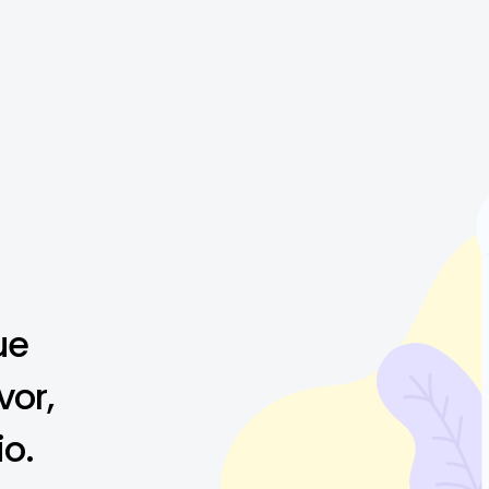
ue
vor,
io.