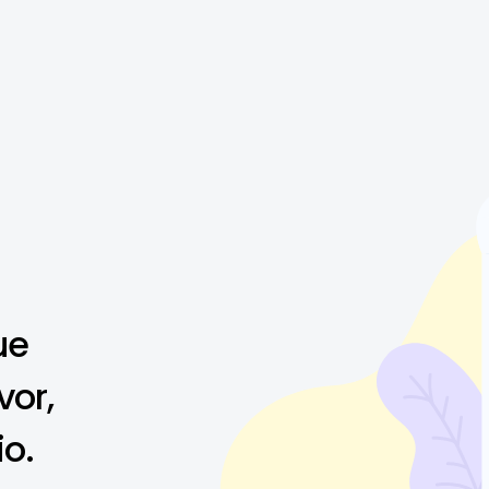
ue
vor,
io.