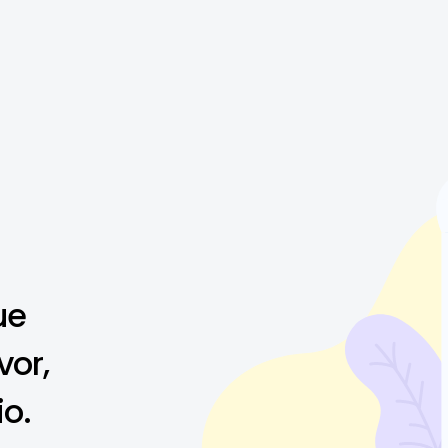
ue
vor,
io.