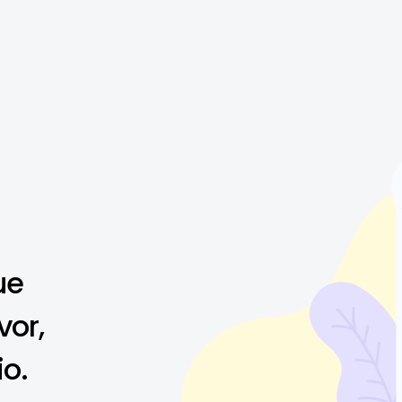
ue
vor,
io.