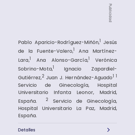
Publicidad
1
Pablo Aparicio-Rodríguez-Miñón,
Jesús
1
de la Fuente-Valero,
Ana Martínez-
1
1
Lara,
Ana Alonso-García,
Verónica
1
Sobrino-Mota,
Ignacio Zapardiel-
2
1
1
Gutiérrez,
Juan J. Hernández-Aguado
Servicio de Ginecología, Hospital
Universitario Infanta Leonor, Madrid,
2
España.
Servicio de Ginecología,
Hospital Universitario La Paz, Madrid,
España.
Detalles