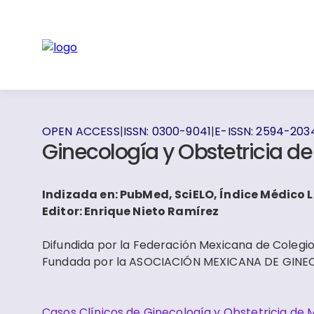
OPEN ACCESS
|
ISSN:
0300-9041
|
E-ISSN:
2594-203
Ginecología y Obstetricia d
Indizada en: PubMed, SciELO, Índice Médico 
Editor: Enrique Nieto Ramírez
Difundida por la Federación Mexicana de Colegios
Fundada por la ASOCIACIÓN MEXICANA DE GINE
Casos Clínicos de Ginecología y Obstetricia de 