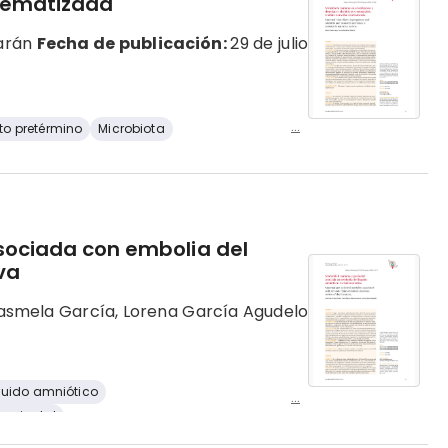
stematizada
zarán
Fecha de publicación:
29 de julio
...
to pretérmino
Microbiota
sociada con embolia del
iva
Masmela García, Lorena García Agudelo
quido amniótico
...
perinatal