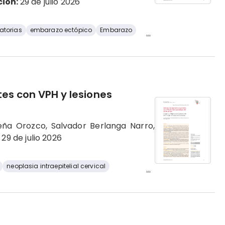
ción:
29 de julio 2026
atorias
embarazo ectópico
Embarazo
...
es con VPH y lesiones
eña Orozco, Salvador Berlanga Narro,
29 de julio 2026
neoplasia intraepitelial cervical
...