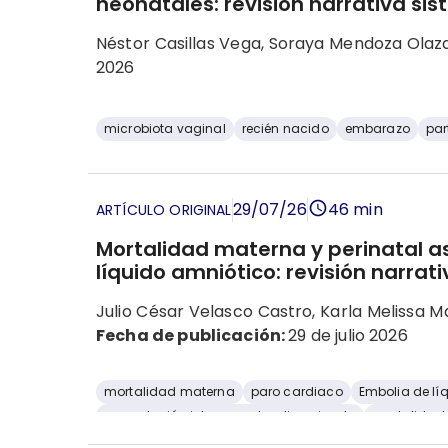
neonatales: revisión narrativa si
Néstor Casillas Vega, Soraya Mendoza Ola
2026
microbiota vaginal
recién nacido
embarazo
par
29/07/26
46 min
ARTÍCULO ORIGINAL
Mortalidad materna y perinatal a
líquido amniótico: revisión narrat
Julio César Velasco Castro, Karla Melissa 
Fecha de publicación:
29 de julio 2026
mortalidad materna
paro cardiaco
Embolia de lí
coagulación intravascular diseminada
mortalidad 