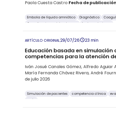
Paola Cuesta Castro
Fecha de publicación
Embolia de líquido amniótico
Diagnóstico
Coagul
Complicaciones del embarazo
factores de riesgo
29/07/26
23 min
ARTÍCULO ORIGINAL
Educación basada en simulación cl
competencias para la atención de
Iván Josué Canales Gómez, Alfredo Aguiar 
María Fernanda Chávez Rivera, André Four
de julio 2026
Simulación de pacientes
competencia clínica
eva
parto