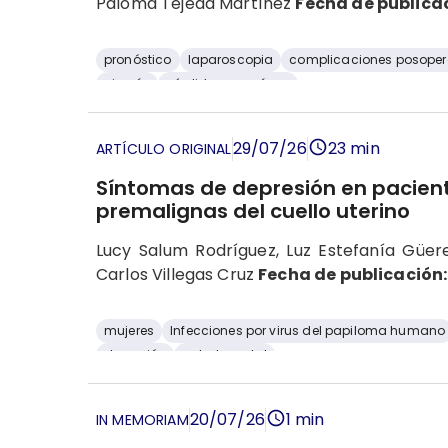
Paloma Tejeda Martínez
Fecha de publica
pronóstico
laparoscopia
complicaciones posoper
cirugía
pérdida sanguínea
29/07/26
23 min
ARTÍCULO ORIGINAL
Síntomas de depresión en pacient
premalignas del cuello uterino
Lucy Salum Rodríguez, Luz Estefanía Güer
Carlos Villegas Cruz
Fecha de publicación:
mujeres
Infecciones por virus del papiloma humano
depresión
salud mental
20/07/26
1 min
IN MEMORIAM