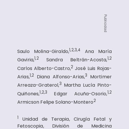
Publicidad
1,2,3,4
Saulo Molina-Giraldo,
Ana María
1,2
1,2
Gaviria,
Sandra Beltrán-Acosta,
2
Carlos Alberto-Castro,
José Luis Rojas-
1,2
3
Arias,
Diana Alfonso-Arias,
Mortimer
3
Arreaza-Graterol,
Martha Lucía Pinto-
1,2,3
1,2
Quiñones,
Edgar Acuña-Osorio,
2
Armicson Felipe Solano-Montero
1
Unidad de Terapia, Cirugía Fetal y
Fetoscopia, División de Medicina