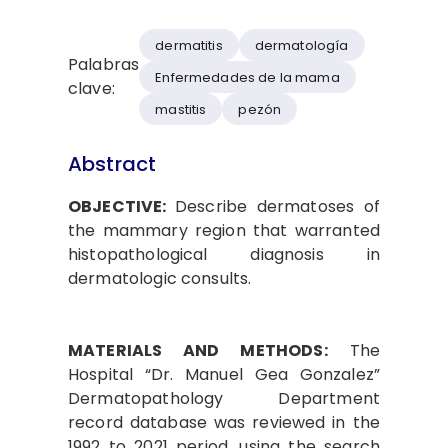
dermatitis
dermatología
Palabras
Enfermedades de la mama
clave:
mastitis
pezón
Abstract
OBJECTIVE:
Describe dermatoses of
the mammary region that warranted
histopathological diagnosis in
dermatologic consults.
MATERIALS AND METHODS:
The
Hospital “Dr. Manuel Gea Gonzalez”
Dermatopathology Department
record database was reviewed in the
1992 to 2021 period, using the search