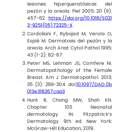
lesiones hiperqueratósicas del
pezón y la areola. Piel 2005; 20 (9):
457-62.
https://doi.org/10.1016/S021
3-9251(05)72325-X
Cordoliani
F, Rybojad M, Verola O,
Espié M. Dermatosis del pezón y la
areola. Arch Anat Cytol Pathol 1995;
43 (1-2): 82-87.
Peter
MS, Lehman JS, Comfere NI.
Dermatopathology of the Female
Breast. Am J Dermatopathol. 2013;
35 (3): 289-304. doi:
10.1097/DAD.0b
013e318267caa3
Hunt
R, Chang MW, Shah KN.
Chapter 103. Neonatal
dermatology. IN: Fitzpatrick’s
Dermatology. 9th ed. New York:
McGraw-Hill Education, 2019.