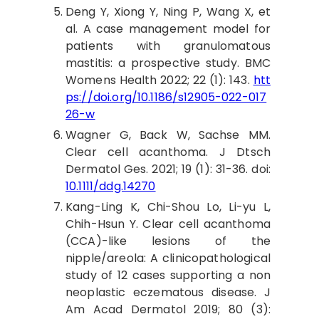
Deng
Y, Xiong Y, Ning P, Wang X, et
al. A case management model for
patients with granulomatous
mastitis: a prospective study. BMC
Womens Health 2022; 22 (1): 143.
htt
ps://doi.org/10.1186/s12905-022-017
26-w
Wagner
G, Back W, Sachse MM.
Clear cell acanthoma. J Dtsch
Dermatol Ges. 2021; 19 (1): 31-36. doi:
10.1111/ddg.14270
Kang
-Ling K, Chi-Shou Lo, Li-yu L,
Chih-Hsun Y. Clear cell acanthoma
(CCA)-like lesions of the
nipple/areola: A clinicopathological
study of 12 cases supporting a non
neoplastic eczematous disease. J
Am Acad Dermatol 2019; 80 (3):