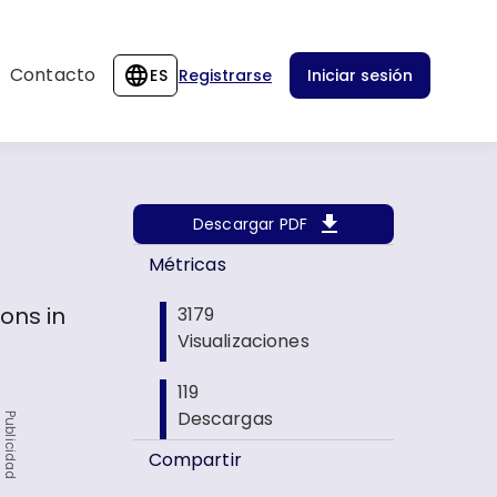
Contacto
ES
Registrarse
Iniciar sesión
Descargar PDF
Métricas
ons in
3179
Visualizaciones
119
Descargas
Publicidad
Compartir