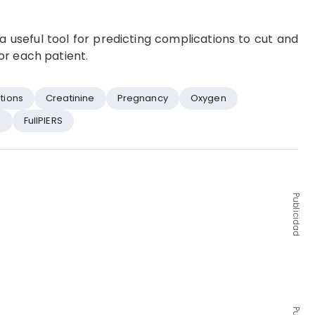
 a useful tool for predicting complications to cut and
or each patient.
tions
Creatinine
Pregnancy
Oxygen
a
FullPIERS
Publicidad