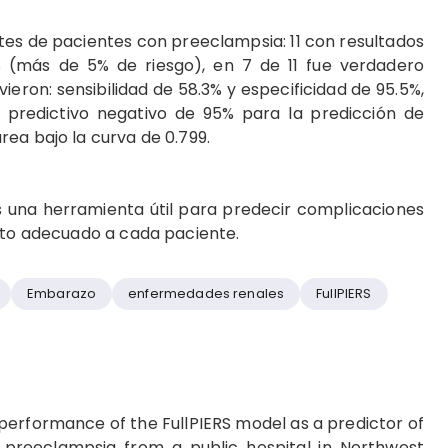
tes de pacientes con preeclampsia: 11 con resultados
RS (más de 5% de riesgo), en 7 de 11 fue verdadero
vieron: sensibilidad de 58.3% y especificidad de 95.5%,
or predictivo negativo de 95% para la predicción de
rea bajo la curva de 0.799.
s una herramienta útil para predecir complicaciones
ento adecuado a cada paciente.
Embarazo
enfermedades renales
FullPIERS
performance of the FullPIERS model as a predictor of
h preeclampsia from a public hospital in Northwest