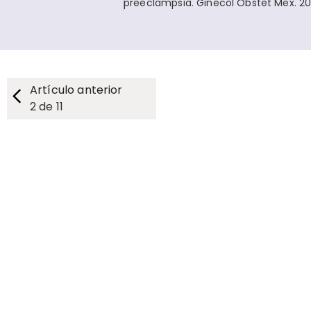
preeclampsia. Ginecol Obstet Mex. 20
Artículo anterior
2
de
11