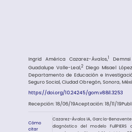
1
Ingrid América Cazarez-Ávalos,
Demnsi 
2
Guadalupe Valle-Leal,
Diego Misael Lópe
Departamento de Educación e Investigación
Seguro Social, Ciudad Obregón, Sonora, Méxi
https://doi.org/10.24245/gom.v88i1.3253
Recepción
:
18/06/19
Aceptación
:
18/11/19
Publ
Cazarez-Ávalos IA, García-Benavente
Cómo
diagnóstico del modelo FullPIERS
citar