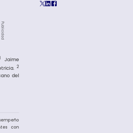
Publicidad
1
Jaime
2
tricia.
cano del
Desempeño
ntes con