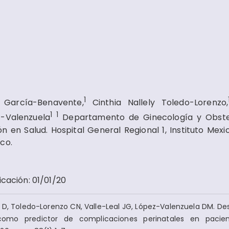
1
García-Benavente,
Cinthia Nallely Toledo-Lorenzo,
1
1
z-Valenzuela
Departamento de Ginecología y Obste
 en Salud. Hospital General Regional 1, Instituto Mexi
co.
icación
:
01/01/20
 D, Toledo-Lorenzo CN, Valle-Leal JG, López-Valenzuela DM. 
 como predictor de complicaciones perinatales en pacie