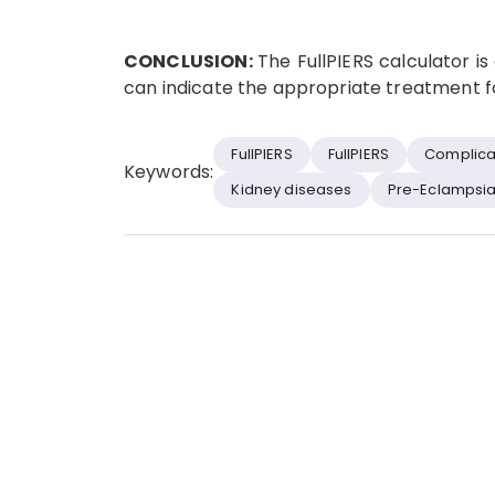
CONCLUSION:
The FullPIERS calculator is
can indicate the appropriate treatment f
FullPIERS
FullPIERS
Complica
Keywords:
Kidney diseases
Pre-Eclampsi