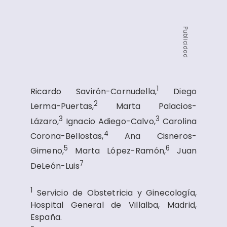
Publicidad
1
Ricardo Savirón-Cornudella,
Diego
2
Lerma-Puertas,
Marta Palacios-
3
3
Lázaro,
Ignacio Adiego-Calvo,
Carolina
4
Corona-Bellostas,
Ana Cisneros-
5
6
Gimeno,
Marta López-Ramón,
Juan
7
DeLeón-Luis
1
Servicio de Obstetricia y Ginecología,
Hospital General de Villalba, Madrid,
España.