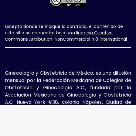
Excepto donde se indique lo contrario, el contenido de
este sitio se encuentra bajo una
licencia Creative
Commons Attribution-NonCommercial 4.0 International
Ginecología y Obstetricia de México, es una difusión
mensual por la Federación Mexicana de Colegios de
Obstetricia y Ginecología A.C., fundada por la
Asociación Mexicana de Ginecología y Obstetricia
A.C. Nueva York #38, colonia Nápoles, Ciudad de
México, Delegación Benito Juárez, CP 03810.
Teléfono: 5689-4320,
https://ginecologiayobstetricia.org.mx/,
enieto@enieto.mx. Editor responsable: Enrique