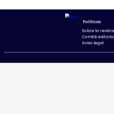
Políticas
Sobre la revista
Comité editoria
Aviso legal
Excepto donde se indi
Attribution-NonComme
Ginecología y Obstetricia de 
y Ginecología A.C., fundada p