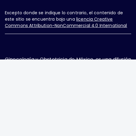
Excepto donde se indique lo contrario, el contenido de
este sitio se encuentra bajo una
licencia Creative
Commons Attribution-NonCommercial 4.0 International
Ginecología y Obstetricia de México, es una difusión
mensual por la Federación Mexicana de Colegios de
Obstetricia y Ginecología A.C., fundada por la
Asociación Mexicana de Ginecología y Obstetricia
A.C. Nueva York #38, colonia Nápoles, Ciudad de
México, Delegación Benito Juárez, CP 03810.
Teléfono: 5689-4320,
https://ginecologiayobstetricia.org.mx/,
enieto@enieto.mx. Editor responsable: Enrique
Nieto Ramírez. Reserva de derecho al uso exclusivo:
04-2017-080418390200-203. ISSN Electrónico: