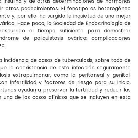
a insulina y de otras determinaciones de hormonas
uir otros padecimientos. El fenotipo es heterogéneo
e y, por ello, ha surgido la inquietud de una mejor
ovárica. Hace poco, la Sociedad de Endocrinología de
ascurrido el tiempo suficiente para demostrar
ndrome de poliquistosis ovárica: complicaciones
zo.
a incidencia de casos de tuberculosis, sobre todo de
que la coexistencia de esta infección seguramente
osis extrapulmonar, como la peritoneal y genital.
 infertilidad y factores de riesgo para su inicio,
tunos ayudan a preservar la fertilidad y reducir las
 una de los casos clínicos que se incluyen en esta