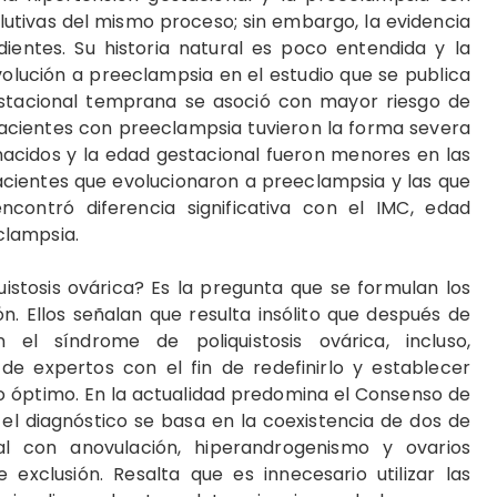
utivas del mismo proceso; sin embargo, la evidencia
ientes. Su historia natural es poco entendida y la
volución a preeclampsia en el estudio que se publica
stacional temprana se asoció con mayor riesgo de
acientes con preeclampsia tuvieron la forma severa
nacidos y la edad gestacional fueron menores en las
acientes que evolucionaron a preeclampsia y las que
ontró diferencia significativa con el IMC, edad
clampsia.
uistosis ovárica? Es la pregunta que se formulan los
ón. Ellos señalan que resulta insólito que después de
el síndrome de poliquistosis ovárica, incluso,
de expertos con el fin de redefinirlo y establecer
o óptimo. En la actualidad predomina el Consenso de
el diagnóstico se basa en la coexistencia de dos de
l con anovulación, hiperandrogenismo y ovarios
e exclusión. Resalta que es innecesario utilizar las