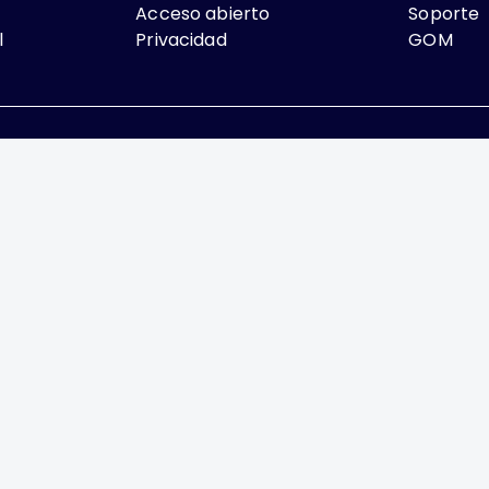
Acceso abierto
Soporte
l
Privacidad
GOM
que lo contrario, el contenido de este sitio se encuentra bajo
rcial 4.0 International
México, es una difusión mensual por la Federación Mexic
or la Asociación Mexicana de Ginecología y Obstetrici
xico, Delegación Benito Juárez, CP 03810
ia.org.mx/, enieto@enieto.mx. Editor responsable: Enr
2017-080418390200-203. ISSN Electrónico: 2594-2034 am
 Encargado de la última actualización: Edición y Farmacia