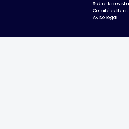
Sobre la revista
Comité editoria
Aviso legal
Excepto donde se indi
Attribution-NonComme
Ginecología y Obstetricia de 
y Ginecología A.C., fundada p
Nápoles, Ciudad de Mé
https://ginecologiayobstetric
derecho al uso exclusivo: 04-
Nacional de Derechos de Autor.