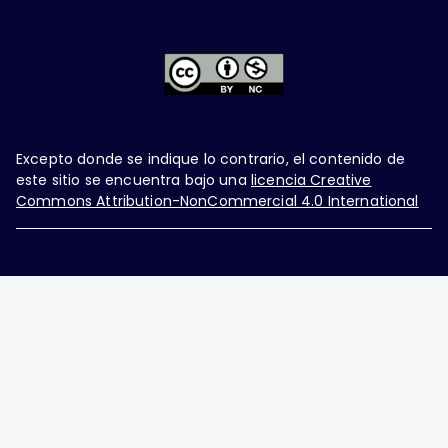
Excepto donde se indique lo contrario, el contenido de
este sitio se encuentra bajo una
licencia Creative
Commons Attribution-NonCommercial 4.0 International
Ginecología y Obstetricia de México, es una difusión
mensual por la Federación Mexicana de Colegios de
Obstetricia y Ginecología A.C., fundada por la
Asociación Mexicana de Ginecología y Obstetricia
A.C. Nueva York #38, colonia Nápoles, Ciudad de
México, Delegación Benito Juárez, CP 03810.