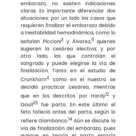
embarazo, no existen indicaciones
claras. Es importante diferenciar dos
situaciones: por un lado los casos que
requieren finalizar el embarazo debido
a inestabilidad hemodinámica, como lo
3
11
señalan Piccioni
y Álvarez,
quienes
sugieren la cesárea electiva; y por
otro lado, los que controlan el
sangrado y puede elegirse la vía de
finalización. Tanto en el estudio de
4
Crunkhorn
como en el nuestro se
decidió practicar cesárea, mientras
12
que en los descritos por Hardy
y
i13
Goull
fue parto. En este último el
feto falleció antes del parto, según lo
14
refiere Giambanco.
Aún se discute la
vía de finalización del embarazo, pues
aunque en teoría el parto estaría