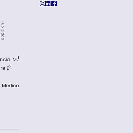
Publicidad
1
ncia M,
2
re E
o Médico