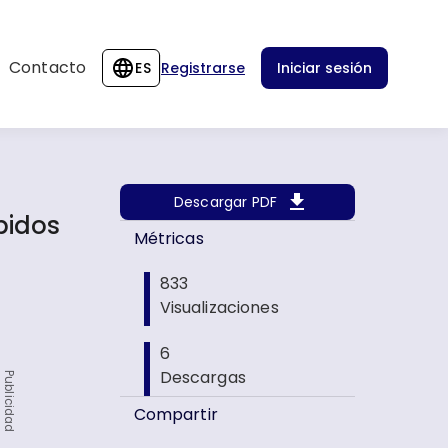
Contacto
ES
Registrarse
Iniciar sesión
Descargar PDF
pidos
Métricas
833
Visualizaciones
6
Descargas
Publicidad
Compartir