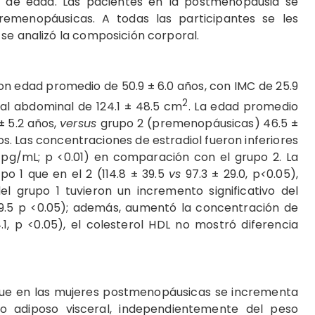
 de edad. Las pacientes en la postmenopausia se
menopáusicas. A todas las participantes se les
se analizó la composición corporal.
on edad promedio de 50.9 ± 6.0 años, con IMC de 25.9
2
al abdominal de 124.1 ± 48.5 cm
. La edad promedio
± 5.2 años,
versus
grupo 2 (premenopáusicas) 46.5 ±
os. Las concentraciones de estradiol fueron inferiores
 pg/mL; p <0.01) en comparación con el grupo 2. La
po 1 que en el 2 (114.8 ± 39.5
vs
97.3 ± 29.0, p
<
0.05),
el grupo 1 tuvieron un incremento significativo del
9.5 p <0.05); además, aumentó la concentración de
.1, p <0.05), el colesterol HDL no mostró diferencia
que en las mujeres postmenopáusicas se incrementa
do adiposo visceral, independientemente del peso