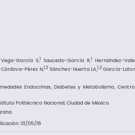
1
1
1
Vega-García S,
Saucedo-García R,
Hernández-Vale
3
1,2
1,3
Córdova-Pérez N,
Sánchez-Huerta LA,
García-Lator
rmedades Endocrinas, Diabetes y Metabolismo, Centr
stituto Politécnico Nacional, Ciudad de México.
zana.
licación
:
01/05/16