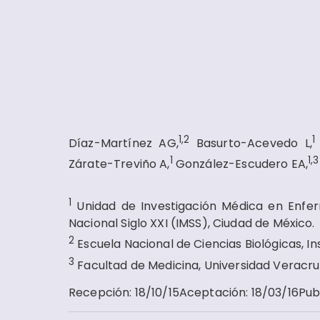
1,2
Díaz-Martínez AG,
Basurto-Acevedo L,
1
1,
Zárate-Treviño A,
González-Escudero EA,
1
Unidad de Investigación Médica en Enfe
Nacional Siglo XXI (IMSS), Ciudad de México.
2
Escuela Nacional de Ciencias Biológicas, In
3
Facultad de Medicina, Universidad Veracru
Recepción
:
18/10/15
Aceptación
:
18/03/16
Pub