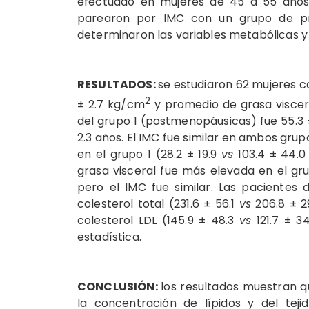
efectuado en mujeres de 45 a 55 años
parearon por IMC con un grupo de pre
determinaron las variables metabólicas y 
RESULTADOS:
se estudiaron 62 mujeres c
2
± 2.7 kg/cm
y promedio de grasa viscer
del grupo 1 (postmenopáusicas) fue 55.3 
2.3 años. El IMC fue similar en ambos grup
en el grupo 1 (28.2 ± 19.9
vs
103.4 ± 44.0
grasa visceral fue más elevada en el gru
pero el IMC fue similar. Las pacientes d
colesterol total (231.6 ± 56.1
vs
206.8 ± 2
colesterol LDL (145.9 ± 48.3
vs
121.7 ± 34
estadística.
CONCLUSIÓN:
los resultados muestran 
la concentración de lípidos y del teji