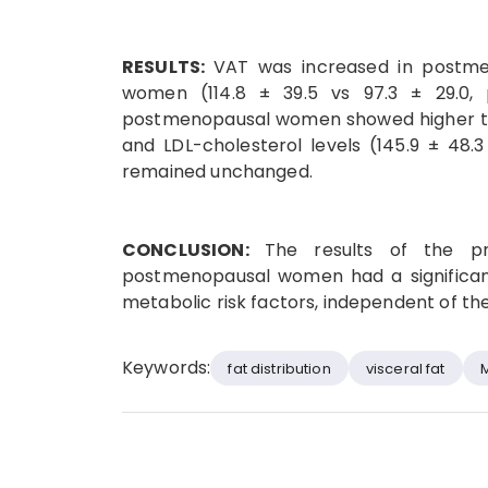
RESULTS:
VAT was increased in postm
women (114.8 ± 39.5 vs 97.3 ± 29.0,
postmenopausal women showed higher tota
and LDL-cholesterol levels (145.9 ± 48.
remained unchanged.
CONCLUSION:
The results of the p
postmenopausal women had a significant
metabolic risk factors, independent of th
Keywords:
fat distribution
visceral fat