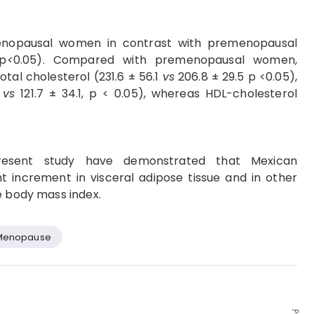
enopausal women in contrast with premenopausal
 p
<
0.05). Compared with premenopausal women,
l cholesterol (231.6 ± 56.1
vs
206.8 ± 29.5 p <0.05),
3
vs
121.7 ± 34.1, p < 0.05), whereas HDL-cholesterol
resent study have demonstrated that Mexican
 increment in visceral adipose tissue and in other
e body mass index.
Menopause