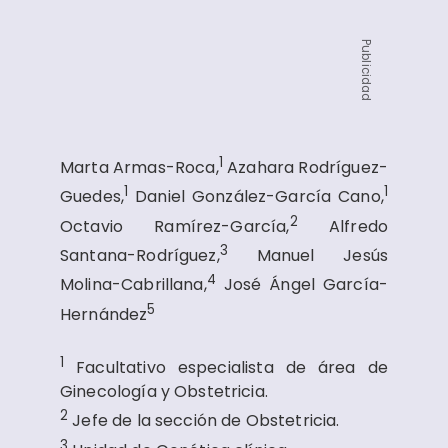
Publicidad
1
Marta Armas-Roca,
Azahara Rodríguez-
1
1
Guedes,
Daniel González-García Cano,
2
Octavio Ramírez-García,
Alfredo
3
Santana-Rodríguez,
Manuel Jesús
4
Molina-Cabrillana,
José Ángel García-
5
Hernández
1
Facultativo especialista de área de
Ginecología y Obstetricia.
2
Jefe de la sección de Obstetricia.
3