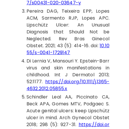
7/s00431-020-03647-y
Pereira
DAG, Teixeira EPP, Lopes
ACM, Sarmento RJP, Lopes APC.
Lipschütz Ulcer: An Unusual
Diagnosis that Should Not be
Neglected. Rev Bras Ginecol
Obstet. 2021; 43 (5): 414-16. doi:
10.10
55/s-0041-1729147
Di
Lernia V, Mansouri Y. Epstein-Barr
virus and skin manifestations in
childhood. Int J Dermatol 2013;
52:1177.
https://doi.org/10.1111/j.1365-
4632.2012.05855.x
Schindler
Leal AA, Piccinato CA,
Beck APA, Gomes MTV, Podgaec S.
Acute genital ulcers: keep Lipschütz
ulcer in mind. Arch Gynecol Obstet
2018; 298 (5): 927-31.
https://doi.or