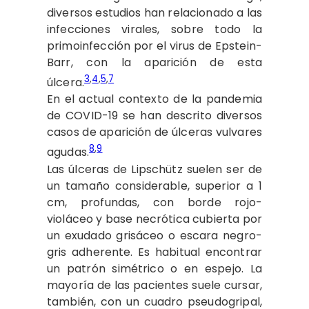
diversos estudios han relacionado a las
infecciones virales, sobre todo la
primoinfección por el virus de Epstein-
Barr, con la aparición de esta
3
,
4
,
5
,
7
úlcera.
En el actual contexto de la pandemia
de COVID-19 se han descrito diversos
casos de aparición de úlceras vulvares
8
,
9
agudas.
Las úlceras de Lipschütz suelen ser de
un tamaño considerable, superior a 1
cm, profundas, con borde rojo-
violáceo y base necrótica cubierta por
un exudado grisáceo o escara negro-
gris adherente. Es habitual encontrar
un patrón simétrico o en espejo. La
mayoría de las pacientes suele cursar,
también, con un cuadro pseudogripal,