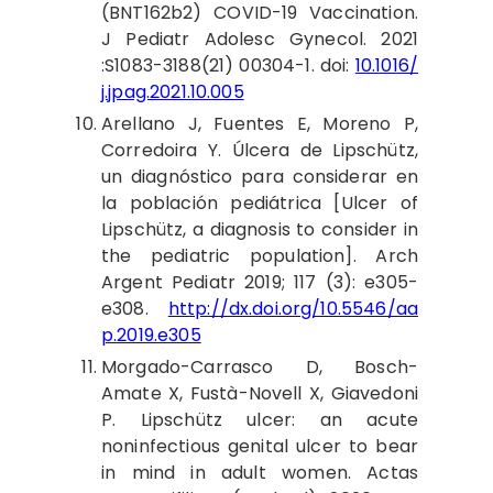
(BNT162b2) COVID-19 Vaccination.
J Pediatr Adolesc Gynecol. 2021
:S1083-3188(21) 00304-1. doi:
10.1016/
j.jpag.2021.10.005
Arellano
J, Fuentes E, Moreno P,
Corredoira Y. Úlcera de Lipschütz,
un diagnóstico para considerar en
la población pediátrica [Ulcer of
Lipschütz, a diagnosis to consider in
the pediatric population]. Arch
Argent Pediatr 2019; 117 (3): e305-
e308.
http://dx.doi.org/10.5546/aa
p.2019.e305
Morgado
-Carrasco D, Bosch-
Amate X, Fustà-Novell X, Giavedoni
P. Lipschütz ulcer: an acute
noninfectious genital ulcer to bear
in mind in adult women. Actas