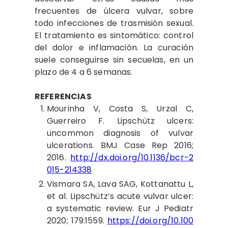
frecuentes de úlcera vulvar, sobre
todo infecciones de trasmisión sexual.
El tratamiento es sintomático: control
del dolor e inflamación. La curación
suele conseguirse sin secuelas, en un
plazo de 4 a 6 semanas.
REFERENCIAS
Mourinha
V, Costa S, Urzal C,
Guerreiro F. Lipschütz ulcers:
uncommon diagnosis of vulvar
ulcerations. BMJ Case Rep 2016;
2016.
http://dx.doi.org/10.1136/bcr-2
015-214338
Vismara
SA, Lava SAG, Kottanattu L,
et al. Lipschütz’s acute vulvar ulcer:
a systematic review. Eur J Pediatr
2020; 179:1559.
https://doi.org/10.100