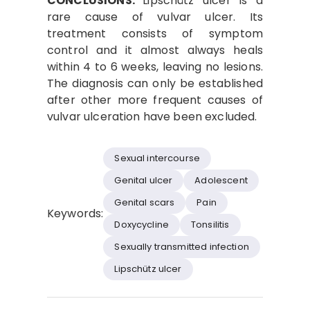
CONCLUSIONS:
Lipschütz ulcer is a
rare cause of vulvar ulcer. Its
treatment consists of symptom
control and it almost always heals
within 4 to 6 weeks, leaving no lesions.
The diagnosis can only be established
after other more frequent causes of
vulvar ulceration have been excluded.
Sexual intercourse
Genital ulcer
Adolescent
Genital scars
Pain
Keywords:
Doxycycline
Tonsilitis
Sexually transmitted infection
Lipschütz ulcer