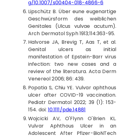
g/10.1007/s00404-018-4866-6
Lipschütz
B. Über eune eugenartige
Geschwürsform des weiblichen
Genitales (Ulcus vulvae acutum).
Arch Dermatol Syph 1913;114:363-95.
Halvorse
JA, Brevig T, Aas T, et al.
Genital ulcers as initial
manifestation of Epstein-Barr virus
infection: two new cases and a
review of the literatura. Acta Derm
Venereol 2006; 86: 439.
Popatia
S, Chiu YE. Vulvar aphthous
ulcer after COVID-19 vaccination.
Pediatr Dermatol 2022; 39 (1): 153-
154. doi:
10.1111/pde.14881
Wojcicki
AV, O'Flynn O'Brien KL.
Vulvar Aphthous Ulcer in an
Adolescent After Pfizer-BioNTech