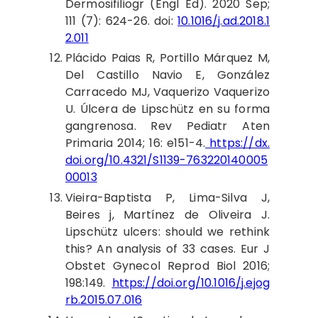
Dermosifiliogr (Engl Ed). 2020 Sep;
111 (7): 624-26. doi:
10.1016/j.ad.2018.1
2.011
Plácido
Paias R, Portillo Márquez M,
Del Castillo Navio E, González
Carracedo MJ, Vaquerizo Vaquerizo
U. Úlcera de Lipschütz en su forma
gangrenosa. Rev Pediatr Aten
Primaria 2014; 16: e151-4.
https://dx.
doi.org/10.4321/S1139-763220140005
00013
Vieira
-Baptista P, Lima-Silva J,
Beires j, Martínez de Oliveira J.
Lipschütz ulcers: should we rethink
this? An analysis of 33 cases. Eur J
Obstet Gynecol Reprod Biol 2016;
198:149.
https://doi.org/10.1016/j.ejog
rb.2015.07.016