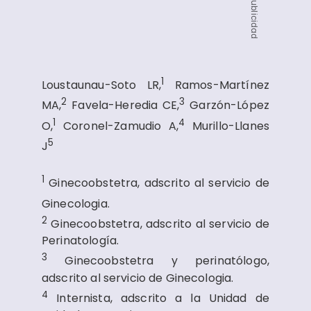
Publicidad
1
Loustaunau-Soto LR,
Ramos-Martínez
2
3
MA,
Favela-Heredia CE,
Garzón-López
1
4
O,
Coronel-Zamudio A,
Murillo-Llanes
5
J
1
Ginecoobstetra, adscrito al servicio de
Ginecologia.
2
Ginecoobstetra, adscrito al servicio de
Perinatología.
3
Ginecoobstetra y perinatólogo,
adscrito al servicio de Ginecologia.
4
Internista, adscrito a la Unidad de