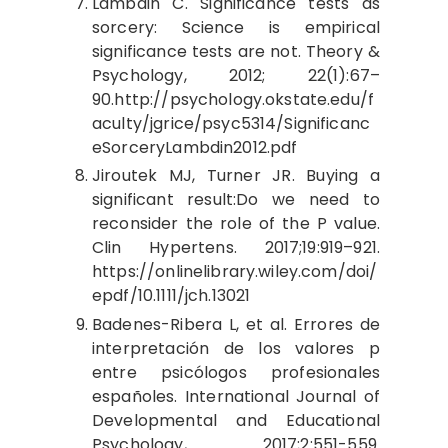
Lambdin C. Significance tests as
sorcery: Science is empirical
significance tests are not. Theory &
Psychology, 2012; 22(1):67–
90.http://psychology.okstate.edu/f
aculty/jgrice/psyc5314/Significanc
eSorceryLambdin2012.pdf
Jiroutek MJ, Turner JR. Buying a
significant result:Do we need to
reconsider the role of the P value.
Clin Hypertens. 2017;19:919–921.
https://onlinelibrary.wiley.com/doi/
epdf/10.1111/jch.13021
Badenes-Ribera L, et al. Errores de
interpretación de los valores p
entre psicólogos profesionales
españoles. International Journal of
Developmental and Educational
Psychology, 2017;2:551-559.