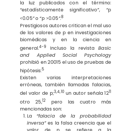
la luz publicados con el término:
“
estadísticamente significativo
”
,
“
p
8
<0.05
”
o
“
p >0.05
”
.
Prestigiosos autores critican el mal uso
de los valores de p en investigaciones
biomédicas y en la ciencia en
4-9
general.
Incluso la revista
Basic
and Applied Social Psychology
prohibió en 20015 el uso de pruebas de
5
hipótesis:
Existen varias interpretaciones
erróneas, también llamadas falacias,
3,4,10
11
del valor de p;
un autor señala 12
12
otro 25,
pero las cuatro más
mencionadas son:
La
“falacia de la probabilidad
inversa”
es la falsa creencia que el
valor de p se refiere a la