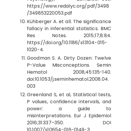
https://www.redalyc.org/pdf/3498
/349853220053.pdf
Kühberger A. et all. The significance
fallacy in inferential statistics. BMC
Res Notes. 2015;17;8:84.
https://doi.org/10.1186/s13104-015-
1020-4.
Goodman S. A. Dirty Dozen: Twelve
P-Value Misconceptions. Semin
Hematol 2008;45:135-140.
doi:10.1053/j.seminhematol.2008.04.
003
Greenland S, et al, Statistical tests,
P values, confidence intervals, and
power: a guide to
misinterpretations. Eur J Epidemiol
2016;31:337–350. DOI
10.1007/s10654-016-0149-3