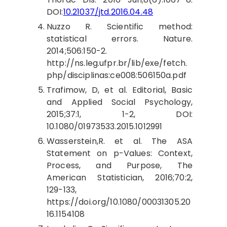
DOI:
10.21037/jtd.2016.04.48
Nuzzo R. Scientific method:
statistical errors. Nature.
2014;506:150-2.
http://ns.leg.ufpr.br/lib/exe/fetch.
php/disciplinas:ce008:506150a.pdf
Trafimow, D, et al. Editorial, Basic
and Applied Social Psychology,
2015;37:1, 1-2, DOI:
10.1080/01973533.2015.1012991
Wasserstein,R. et al. The ASA
Statement on p-Values: Context,
Process, and Purpose, The
American Statistician, 2016;70:2,
129-133,
https://doi.org/10.1080/00031305.20
16.1154108