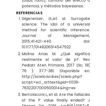
(odds ratio), tamaño del efecto o
potencia, y métodos bayesianos.
REFERENCIAS
Gigerenzer, G.,et al. Surrogate
science: The idol of a universal
method for scientific inference.
Journal of Management,
2015;41:421-440. doi:
10.1177/0149206314547522
Molina Arias M. ¿Qué significa
realmente el valor de p?. Rev
Pediatr Aten Primaria. 2017 Dic; 19(
76 ): 377-381. Disponible en:
http://scielo.isciii.es/scielo.php?
script=sci_arttext&pid=S1139-
76322017000500014&lng=es
Bertolaccini L, et al. Are the fallacies
of the P value finally ended? J
Thorac Dis. 2016 Jun;8(6):1067-8.