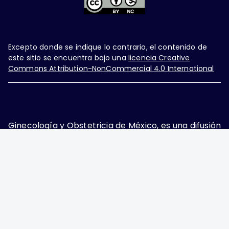
Excepto donde se indique lo contrario, el contenido de
este sitio se encuentra bajo una
licencia Creative
Commons Attribution-NonCommercial 4.0 International
Ginecología y Obstetricia de México, es una difusión
mensual por la Federación Mexicana de Colegios de
Obstetricia y Ginecología A.C., fundada por la
Asociación Mexicana de Ginecología y Obstetricia
A.C. Nueva York #38, colonia Nápoles, Ciudad de
México, Delegación Benito Juárez, CP 03810.
Teléfono: 5689-4320,
https://ginecologiayobstetricia.org.mx/,
enieto@enieto.mx. Editor responsable: Enrique