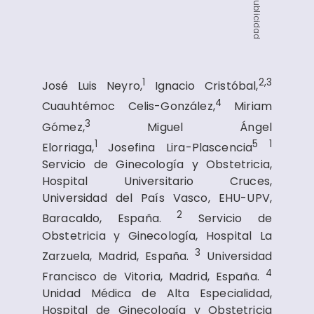
Publicidad
1
2,3
José Luis Neyro,
Ignacio Cristóbal,
4
Cuauhtémoc Celis-González,
Miriam
3
Gómez,
Miguel Ángel
1
5
1
Elorriaga,
Josefina Lira-Plascencia
Servicio de Ginecología y Obstetricia,
Hospital Universitario Cruces,
Universidad del País Vasco, EHU-UPV,
2
Baracaldo, España.
Servicio de
Obstetricia y Ginecología, Hospital La
3
Zarzuela, Madrid, España.
Universidad
4
Francisco de Vitoria, Madrid, España.
Unidad Médica de Alta Especialidad,
Hospital de Ginecología y Obstetricia