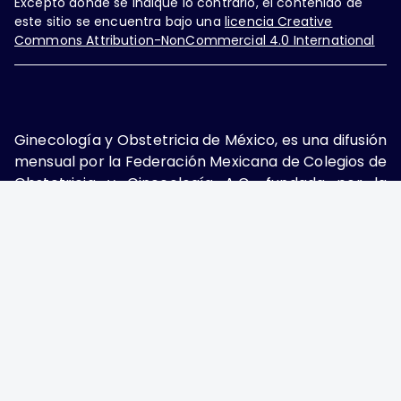
Excepto donde se indique lo contrario, el contenido de
este sitio se encuentra bajo una
licencia Creative
Commons Attribution-NonCommercial 4.0 International
Ginecología y Obstetricia de México, es una difusión
mensual por la Federación Mexicana de Colegios de
Obstetricia y Ginecología A.C., fundada por la
Asociación Mexicana de Ginecología y Obstetricia
A.C. Nueva York #38, colonia Nápoles, Ciudad de
México, Delegación Benito Juárez, CP 03810.
Teléfono: 5689-4320,
https://ginecologiayobstetricia.org.mx/,
enieto@enieto.mx. Editor responsable: Enrique
Nieto Ramírez. Reserva de derecho al uso exclusivo:
04-2017-080418390200-203. ISSN Electrónico:
2594-2034 ambos otorgados por el Instituto
Nacional de Derechos de Autor. Encargado de la