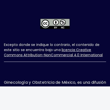
Excepto donde se indique lo contrario, el contenido de
este sitio se encuentra bajo una
licencia Creative
Commons Attribution-NonCommercial 4.0 International
Ginecología y Obstetricia de México, es una difusión
mensual por la Federación Mexicana de Colegios de
Obstetricia y Ginecología A.C., fundada por la
Asociación Mexicana de Ginecología y Obstetricia
A.C. Nueva York #38, colonia Nápoles, Ciudad de