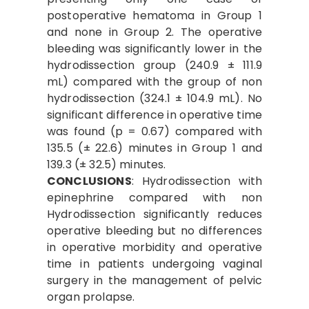
postoperative hematoma in Group 1
and none in Group 2. The operative
bleeding was significantly lower in the
hydrodissection group (240.9 ± 111.9
mL) compared with the group of non
hydrodissection (324.1 ± 104.9 mL). No
significant difference in operative time
was found (p = 0.67) compared with
135.5 (± 22.6) minutes in Group 1 and
139.3 (± 32.5) minutes.
CO
N
C
LU
S
I
O
N
S
: Hydrodissection with
epinephrine compared with non
Hydrodissection significantly reduces
operative bleeding but no differences
in operative morbidity and operative
time in patients undergoing vaginal
surgery in the management of pelvic
organ prolapse.