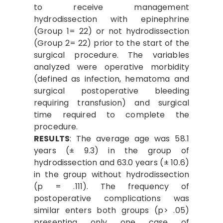
to receive management
hydrodissection with epinephrine
(Group 1= 22) or not hydrodissection
(Group 2= 22) prior to the start of the
surgical procedure. The variables
analyzed were operative morbidity
(defined as infection, hematoma and
surgical postoperative bleeding
requiring transfusion) and surgical
time required to complete the
procedure.
RE
S
ULT
S
: The average age was 58.1
years (± 9.3) in the group of
hydrodissection and 63.0 years (± 10.6)
in the group without hydrodissection
(p = .111). The frequency of
postoperative complications was
similar enters both groups (p> .05)
presenting only one case of