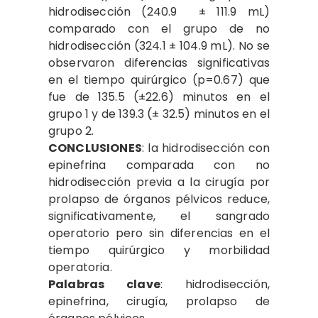
hidrodisección (240.9 ± 111.9 mL)
comparado con el grupo de no
hidrodisección (324.1 ± 104.9 mL). No se
observaron diferencias significativas
en el tiempo quirúrgico (p=0.67) que
fue de 135.5 (±22.6) minutos en el
grupo 1 y de 139.3 (± 32.5) minutos en el
grupo 2.
CO
N
C
LU
S
ION
E
S
: la hidrodisección con
epinefrina comparada con no
hidrodisección previa a la cirugía por
prolapso de órganos pélvicos reduce,
significativamente, el sangrado
operatorio pero sin diferencias en el
tiempo quirúrgico y morbilidad
operatoria.
P
a
l
a
b
r
a
s
c
l
a
v
e
: hidrodisección,
epinefrina, cirugía, prolapso de