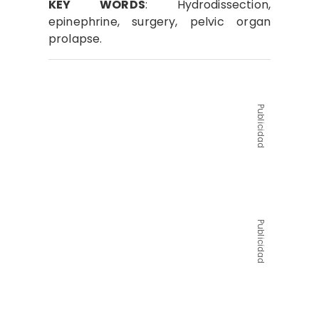
K
E
Y
W
ORD
S
: Hydrodissection,
epinephrine, surgery, pelvic organ
prolapse.
Publicidad
Publicidad