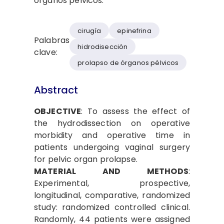
órganos pélvicos.
cirugía
epinefrina
Palabras
hidrodisección
clave:
prolapso de órganos pélvicos
Abstract
OB
J
EC
T
I
V
E
: To assess the effect of
the hydrodissection on operative
morbidity and operative time in
patients undergoing vaginal surgery
for pelvic organ prolapse.
M
A
TER
IA
L
A
ND
M
E
T
HO
DS
:
Experimental, prospective,
longitudinal, comparative, randomized
study: randomized controlled clinical.
Randomly, 44 patients were assigned