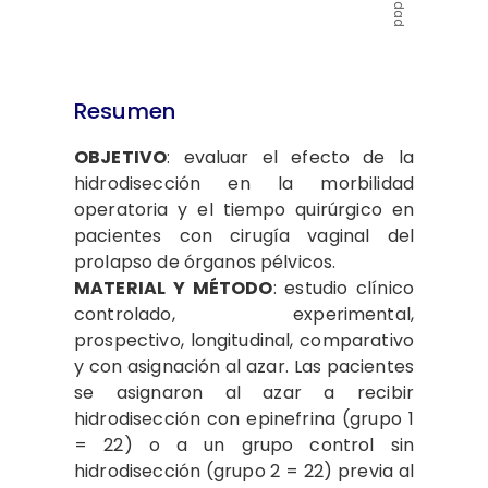
Resumen
OB
J
E
T
I
V
O
: evaluar el efecto de la
hidrodisección en la morbilidad
operatoria y el tiempo quirúrgico en
pacientes con cirugía vaginal del
prolapso de órganos pélvicos.
M
A
TER
IA
L
Y M
É
T
O
DO
: estudio clínico
controlado, experimental,
prospectivo, longitudinal, comparativo
y con asignación al azar. Las pacientes
se asignaron al azar a recibir
hidrodisección con epinefrina (grupo 1
= 22) o a un grupo control sin
hidrodisección (grupo 2 = 22) previa al