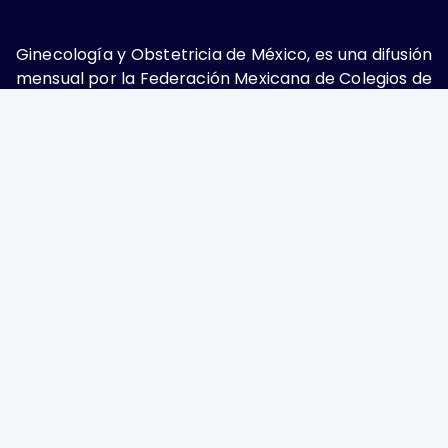
Ginecología y Obstetricia de México, es una difusión
mensual por la Federación Mexicana de Colegios de
Obstetricia y Ginecología A.C., fundada por la
Asociación Mexicana de Ginecología y Obstetricia
A.C. Nueva York #38, colonia Nápoles, Ciudad de
México, Delegación Benito Juárez, CP 03810.
Teléfono: 5689-4320,
https://ginecologiayobstetricia.org.mx/,
enieto@enieto.mx. Editor responsable: Enrique
Nieto Ramírez. Reserva de derecho al uso exclusivo:
04-2017-080418390200-203. ISSN Electrónico:
2594-2034 ambos otorgados por el Instituto
Nacional de Derechos de Autor. Encargado de la
última actualización: Edición y Farmacia S.A. de C.V.
(Nieto Editores), 2025.