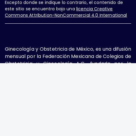
Excepto donde se indique lo contrario, el contenido de
este sitio se encuentra bajo una
licencia Creative
Commons Attribution-NonCommercial 4.0 International
Ginecología y Obstetricia de México, es una difusión
mensual por la Federación Mexicana de Colegios de
Obstetricia y Ginecología A.C., fundada por la
Asociación Mexicana de Ginecología y Obstetricia
A.C. Nueva York #38, colonia Nápoles, Ciudad de
México, Delegación Benito Juárez, CP 03810.
Teléfono: 5689-4320,
https://ginecologiayobstetricia.org.mx/,
enieto@enieto.mx. Editor responsable: Enrique
Nieto Ramírez. Reserva de derecho al uso exclusivo:
04-2017-080418390200-203. ISSN Electrónico:
2594-2034 ambos otorgados por el Instituto