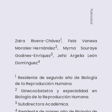
Publicidad
1
Zaira Rivera-Chávez
, Fela Vanesa
2
Morales-Hernández
, Myrna Souraye
3
Godines-Enríquez
, Jefsi Argelia León
4
Domínguez
1
Residente de segundo año de Biología
de la Reproducción Humana.
2
Ginecoobstetra y especialidad en
Biología de la Reproducción Humana.
3
Subdirectora Académica.
4
Residente de primer año de Biología de