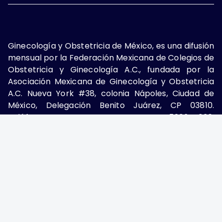
Ginecología y Obstetricia de México, es una difusión
mensual por la Federación Mexicana de Colegios de
Obstetricia y Ginecología A.C., fundada por la
Asociación Mexicana de Ginecología y Obstetricia
A.C. Nueva York #38, colonia Nápoles, Ciudad de
México, Delegación Benito Juárez, CP 03810.
Teléfono: 5689-4320,
https://ginecologiayobstetricia.org.mx/,
enieto@enieto.mx. Editor responsable: Enrique
Nieto Ramírez. Reserva de derecho al uso exclusivo:
04-2017-080418390200-203. ISSN Electrónico:
2594-2034 ambos otorgados por el Instituto
Nacional de Derechos de Autor. Encargado de la
última actualización: Edición y Farmacia S.A. de C.V.
(Nieto Editores), 2025.