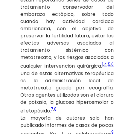
tratamiento conservador del
embarazo ectópico, sobre todo
cuando hay actividad cardiaca
embrionaria, con el objetivo de
preservar la fertilidad futura, evitar los
efectos adversos asociados al
tratamiento sistémico con
metotrexato, y los riesgos asociados a
1
,
4
,
5
,
6
cualquier intervención quirúrgica.
Una de estas alternativas terapéutica
es la administración local de
metotrexato guiado por ecografía.
Otros agentes utilizados son el cloruro
de potasio, la glucosa hiperosmolar o
7
,
8
el etopósido.
La mayoría de autores solo han
publicado informes de casos de pocos
9
pacientes. Ko J y colaboradores