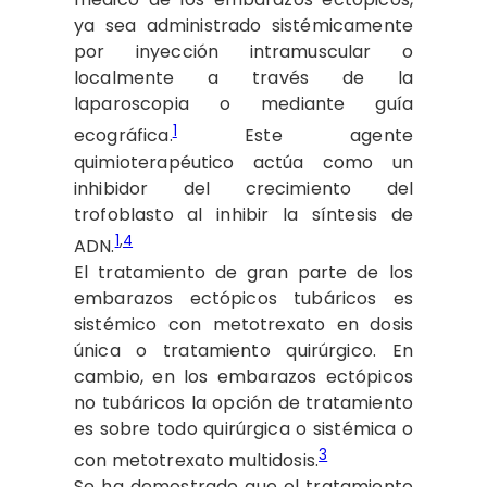
ya sea administrado sistémicamente
por inyección intramuscular o
localmente a través de la
laparoscopia o mediante guía
1
ecográfica.
Este agente
quimioterapéutico actúa como un
inhibidor del crecimiento del
trofoblasto al inhibir la síntesis de
1
,
4
ADN.
El tratamiento de gran parte de los
embarazos ectópicos tubáricos es
sistémico con metotrexato en dosis
única o tratamiento quirúrgico. En
cambio, en los embarazos ectópicos
no tubáricos la opción de tratamiento
es sobre todo quirúrgica o sistémica o
3
con metotrexato multidosis.
Se ha demostrado que el tratamiento