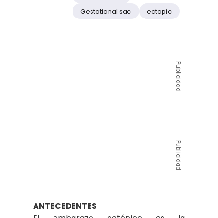
Gestational sac
ectopic
Publicidad
Publicidad
ANTECEDENTES
El embarazo ectópico es la