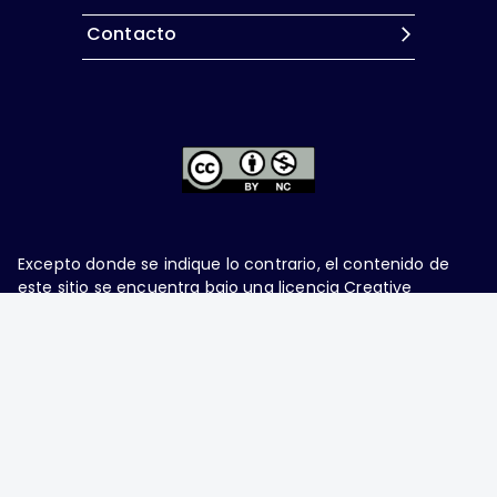
Contacto
Excepto donde se indique lo contrario, el contenido de
este sitio se encuentra bajo una
licencia Creative
Commons Attribution-NonCommercial 4.0 International
Ginecología y Obstetricia de México, es una difusión
mensual por la Federación Mexicana de Colegios de
Obstetricia y Ginecología A.C., fundada por la