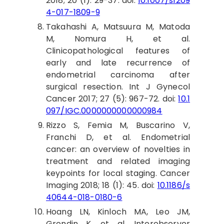
2018; 20 (1): 29-37. doi:
10.1007/s1209
4-017-1809-9
Takahashi
A, Matsuura M, Matoda
M, Nomura H, et al.
Clinicopathological features of
early and late recurrence of
endometrial carcinoma after
surgical resection. Int J Gynecol
Cancer 2017; 27 (5): 967-72. doi:
10.1
097/IGC.0000000000000984
Rizzo
S, Femia M, Buscarino V,
Franchi D, et al. Endometrial
cancer: an overview of novelties in
treatment and related imaging
keypoints for local staging. Cancer
Imaging 2018; 18 (1): 45. doi:
10.1186/s
40644-018-0180-6
Hoang
LN, Kinloch MA, Leo JM,
Grondin K, et al. Interobserver