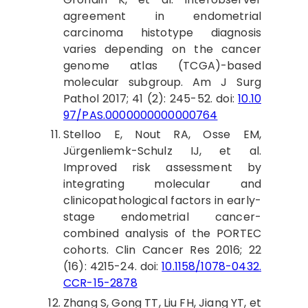
agreement in endometrial
carcinoma histotype diagnosis
varies depending on the cancer
genome atlas (TCGA)-based
molecular subgroup. Am J Surg
Pathol 2017; 41 (2): 245-52. doi:
10.10
97/PAS.0000000000000764
Stelloo
E, Nout RA, Osse EM,
Jürgenliemk-Schulz IJ, et al.
Improved risk assessment by
integrating molecular and
clinicopathological factors in early-
stage endometrial cancer-
combined analysis of the PORTEC
cohorts. Clin Cancer Res 2016; 22
(16): 4215-24. doi:
10.1158/1078-0432.
CCR-15-2878
Zhang
S, Gong TT, Liu FH, Jiang YT, et