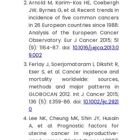
Arnold
M, Karim-Kos HE, Coebergh
JW, Byrnes G, et al. Recent trends in
incidence of five common cancers
in 26 European countries since 1988:
Analysis of the European Cancer
Observatory. Eur J Cancer 2015; 51
(9): 1164-87. doi:
10.1016/j.ejca.2013.0
9.002
Ferlay
J, Soerjomataram I, Dikshit R,
Eser S, et al. Cancer incidence and
mortality worldwide: sources,
methods and major patterns in
GLOBOCAN 2012. Int J Cancer 2015;
136 (5): E359-86. doi:
10.1002/ijc.2921
0
Lee
NK, Cheung MK, Shin JY, Husain
A, et al. Prognostic factors for
uterine cancer in reproductive-