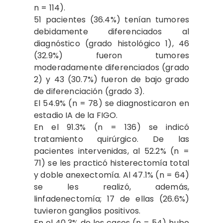
n = 114).
51 pacientes (36.4%) tenían tumores
debidamente diferenciados al
diagnóstico (grado histológico 1), 46
(32.9%) fueron tumores
moderadamente diferenciados (grado
2) y 43 (30.7%) fueron de bajo grado
de diferenciación (grado 3).
El 54.9% (n = 78) se diagnosticaron en
estadio IA de la FIGO.
En el 91.3% (n = 136) se indicó
tratamiento quirúrgico. De las
pacientes intervenidas, al 52.2% (n =
71) se les practicó histerectomía total
y doble anexectomía. Al 47.1% (n = 64)
se les realizó, además,
linfadenectomía; 17 de ellas (26.6%)
tuvieron ganglios positivos.
En el 40.3% de los casos (n = 54) hubo