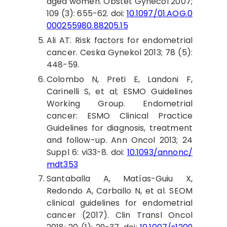
aged women. Obstet Gynecol 2007;
109 (3): 655-62. doi:
10.1097/01.AOG.0
000255980.88205.15
Ali
AT. Risk factors for endometrial
cancer. Ceska Gynekol 2013; 78 (5):
448-59.
Colombo
N, Preti E, Landoni F,
Carinelli S, et al; ESMO Guidelines
Working Group. Endometrial
cancer: ESMO Clinical Practice
Guidelines for diagnosis, treatment
and follow-up. Ann Oncol 2013; 24
Suppl 6: vi33-8. doi:
10.1093/annonc/
mdt353
Santaballa
A, Matías-Guiu X,
Redondo A, Carballo N, et al. SEOM
clinical guidelines for endometrial
cancer (2017). Clin Transl Oncol