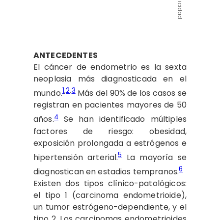
Publicidad
ANTECEDENTES
El cáncer de endometrio es la sexta
neoplasia más diagnosticada en el
1
,
2
,
3
mundo.
Más del 90% de los casos se
registran en pacientes mayores de 50
4
años.
Se han identificado múltiples
factores de riesgo: obesidad,
exposición prolongada a estrógenos e
5
hipertensión arterial.
La mayoría se
6
diagnostican en estadios tempranos.
Existen dos tipos clínico-patológicos:
el tipo 1 (carcinoma endometrioide),
un tumor estrógeno-dependiente, y el
tipo 2. Los carcinomas endometrioides