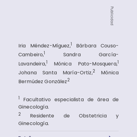
Publicidad
1
Iria Méndez-Míguez,
Bárbara Couso-
1
Cambeiro,
Sandra García-
1
1
Lavandeira,
Mónica Pato-Mosquera,
2
Johana Santa María-Ortiz,
Mónica
2
Bermúdez González
1
Facultativo especialista de área de
Ginecología.
2
Residente de Obstetricia y
Ginecología.