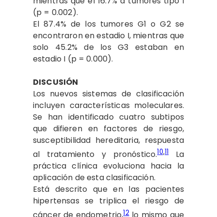
mientras que el 16.7% a tumores tipo I
(p = 0.002).
El 87.4% de los tumores G1 o G2 se
encontraron en estadio I, mientras que
solo 45.2% de los G3 estaban en
estadio I (p = 0.000).
DISCUSIÓN
Los nuevos sistemas de clasificación
incluyen características moleculares.
Se han identificado cuatro subtipos
que difieren en factores de riesgo,
susceptibilidad hereditaria, respuesta
10
,
11
al tratamiento y pronóstico.
La
práctica clínica evoluciona hacia la
aplicación de esta clasificación.
Está descrito que en las pacientes
hipertensas se triplica el riesgo de
12
cáncer de endometrio,
lo mismo que