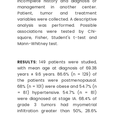
incomplete history and diagnosis or
management in another center.
Patient, tumor and treatment
variables were collected. A descriptive
analysis was performed. Possible
associations were tested by Chi-
square, Fisher, Student's t-test and
Mann-Whitney test.
RESULTS:
149 patients were studied,
with mean age at diagnosis of 69.38
years ± 9.6 years. 86.6% (n = 129) of
the patients were postmenopausal.
68% (n = 101) were obese and 54.7% (n
= 81) hypertensive. 54.7% (n = 81)
were diagnosed at stage IA. 68.4% of
grade 3 tumors had myometrial
infiltration greater than 50%, 28.6%