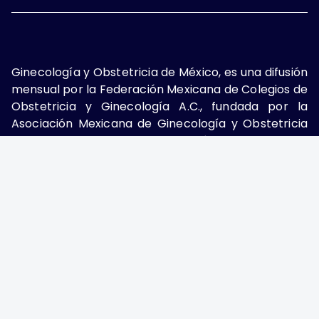
Ginecología y Obstetricia de México, es una difusión
mensual por la Federación Mexicana de Colegios de
Obstetricia y Ginecología A.C., fundada por la
Asociación Mexicana de Ginecología y Obstetricia
A.C. Nueva York #38, colonia Nápoles, Ciudad de
México, Delegación Benito Juárez, CP 03810.
Teléfono: 5689-4320,
https://ginecologiayobstetricia.org.mx/,
enieto@enieto.mx. Editor responsable: Enrique
Nieto Ramírez. Reserva de derecho al uso exclusivo:
04-2017-080418390200-203. ISSN Electrónico:
2594-2034 ambos otorgados por el Instituto
Nacional de Derechos de Autor. Encargado de la
última actualización: Edición y Farmacia S.A. de C.V.
(Nieto Editores), 2025.