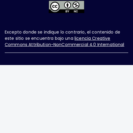
Excepto donde se indique lo contrario, el contenido de
este sitio se encuentra bajo una
licencia Creative
Commons Attribution-NonCommercial 4.0 International
Ginecología y Obstetricia de México, es una difusión
mensual por la Federación Mexicana de Colegios de
Obstetricia y Ginecología A.C., fundada por la
Asociación Mexicana de Ginecología y Obstetricia
A.C. Nueva York #38, colonia Nápoles, Ciudad de
México, Delegación Benito Juárez, CP 03810.
Teléfono: 5689-4320,
https://ginecologiayobstetricia.org.mx/,