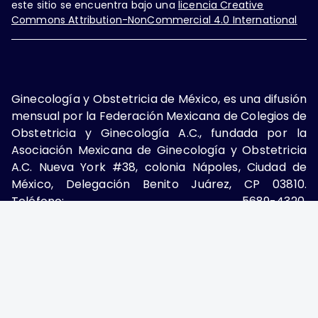
este sitio se encuentra bajo una
licencia Creative
Commons Attribution-NonCommercial 4.0 International
Ginecología y Obstetricia de México, es una difusión
mensual por la Federación Mexicana de Colegios de
Obstetricia y Ginecología A.C., fundada por la
Asociación Mexicana de Ginecología y Obstetricia
A.C. Nueva York #38, colonia Nápoles, Ciudad de
México, Delegación Benito Juárez, CP 03810.
Teléfono: 5689-4320,
https://ginecologiayobstetricia.org.mx/,
enieto@enieto.mx. Editor responsable: Enrique
Nieto Ramírez. Reserva de derecho al uso exclusivo:
04-2017-080418390200-203. ISSN Electrónico:
2594-2034 ambos otorgados por el Instituto
Nacional de Derechos de Autor. Encargado de la