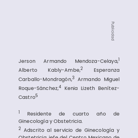
Publicidad
1
Jerson Armando Mendoza-Celaya,
2
Alberto Kably-Ambe,
Esperanza
3
Carballo-Mondragón,
Armando Miguel
4
Roque-Sánchez,
Kenia Lizeth Benítez-
5
Castro
1
Residente de cuarto año de
Ginecología y Obstetricia.
2
Adscrito al servicio de Ginecología y
Obstetricia, jefe del Centro Mexicano de