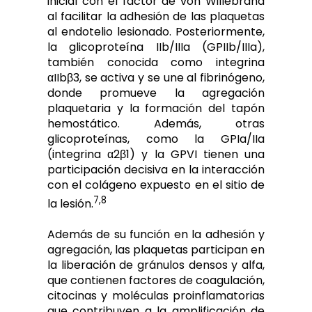
inicial con el factor de von Willebrand
al facilitar la adhesión de las plaquetas
al endotelio lesionado. Posteriormente,
la glicoproteína IIb/IIIa (GPIIb/IIIa),
también conocida como integrina
αIIbβ3, se activa y se une al fibrinógeno,
donde promueve la agregación
plaquetaria y la formación del tapón
hemostático. Además, otras
glicoproteínas, como la GPIa/IIa
(integrina α2β1) y la GPVI tienen una
participación decisiva en la interacción
con el colágeno expuesto en el sitio de
7,8
la lesión.
Además de su función en la adhesión y
agregación, las plaquetas participan en
la liberación de gránulos densos y alfa,
que contienen factores de coagulación,
citocinas y moléculas proinflamatorias
que contribuyen a la amplificación de