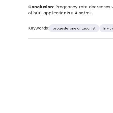
Conclusion:
Pregnancy rate decreases w
of hCG application is ≥ 4 ng/mL.
Keywords:
progesterone antagonist
In vitr