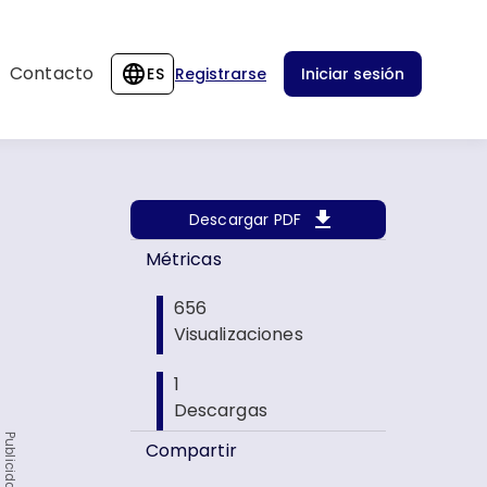
Contacto
ES
Registrarse
Iniciar sesión
Descargar PDF
Métricas
656
Visualizaciones
1
Descargas
Publicidad
Compartir