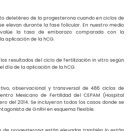
to deletéreo de la progesterona cuando en ciclos de
 se elevan durante la fase folicular. En nuestro medio
evalúe la tasa de embarazo comparada con la
a aplicación de la hCG.
s resultados del ciclo de fertilización in vitro según
l día de la aplicación de la hCG.
tivo, observacional y transversal de 486 ciclos de
 Centro Mexicano de Fertilidad del CEPAM (Hospital
ro del 2014. Se incluyeron todos los casos donde se
antagonista de GnRH en esquema flexible.
 de progesterona están elevadas también lo están