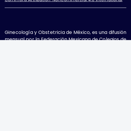
Ginecología y Obstetricia de México, es una difusión
mensual por la Federación Mexicana de Colegios de
Obstetricia y Ginecología A.C., fundada por la
Asociación Mexicana de Ginecología y Obstetricia
A.C. Nueva York #38, colonia Nápoles, Ciudad de
México, Delegación Benito Juárez, CP 03810.
Teléfono: 5689-4320,
https://ginecologiayobstetricia.org.mx/,
enieto@enieto.mx. Editor responsable: Enrique
Nieto Ramírez. Reserva de derecho al uso exclusivo:
04-2017-080418390200-203. ISSN Electrónico:
2594-2034 ambos otorgados por el Instituto
Nacional de Derechos de Autor. Encargado de la
última actualización: Edición y Farmacia S.A. de C.V.
(Nieto Editores), 2025.