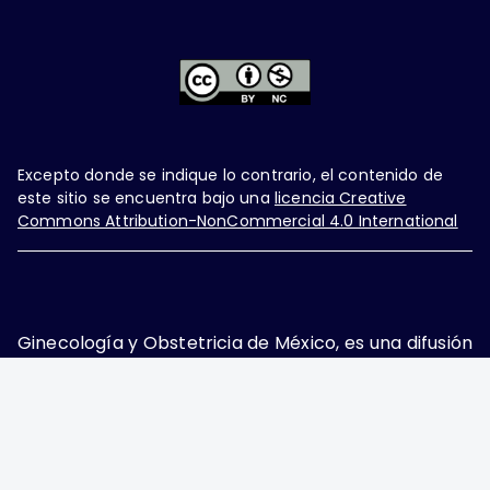
Excepto donde se indique lo contrario, el contenido de
este sitio se encuentra bajo una
licencia Creative
Commons Attribution-NonCommercial 4.0 International
Ginecología y Obstetricia de México, es una difusión
mensual por la Federación Mexicana de Colegios de
Obstetricia y Ginecología A.C., fundada por la
Asociación Mexicana de Ginecología y Obstetricia
A.C. Nueva York #38, colonia Nápoles, Ciudad de
México, Delegación Benito Juárez, CP 03810.