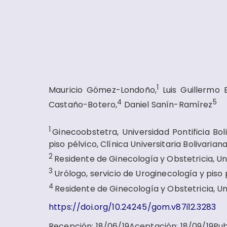
1
Mauricio Gómez-Londoño,
Luis Guillermo 
4
5
Castaño-Botero,
Daniel Sanín-Ramírez
1
Ginecoobstetra, Universidad Pontificia Boli
piso pélvico, Clínica Universitaria Bolivariana
2
Residente de Ginecología y Obstetricia, Un
3
Urólogo, servicio de Uroginecología y piso p
4
Residente de Ginecología y Obstetricia, Uni
https://doi.org/10.24245/gom.v87i12.3283
Recepción
:
18/06/19
Aceptación
:
18/09/19
Pub