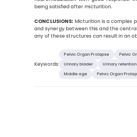
being satisfied after micturition.
CONCLUSIONS
:
Micturition is a complex p
and synergy between this and the central
any of these structures can result in an o
Pelvic Organ Prolapse
Pelvic O
Keywords:
Urinary blader
Urinary retention
Middle age
Pelvic Organ Prola