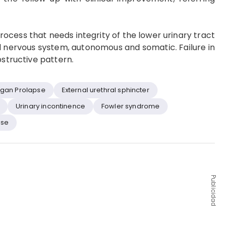
rocess that needs integrity of the lower urinary tract
 nervous system, autonomous and somatic. Failure in
bstructive pattern.
rgan Prolapse
External urethral sphincter
Urinary incontinence
Fowler syndrome
pse
Publicidad