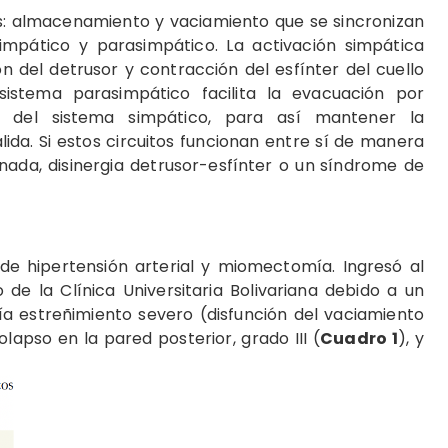
es: almacenamiento y vaciamiento que se sincronizan
simpático y parasimpático. La activación simpática
 del detrusor y contracción del esfínter del cuello
 sistema parasimpático facilita la evacuación por
ón del sistema simpático, para así mantener la
alida. Si estos circuitos funcionan entre sí de manera
ada, disinergia detrusor-esfínter o un
síndrome de
de hipertensión arterial y miomectomía. Ingresó al
 de la Clínica Universitaria Bolivariana debido a un
ía estreñimiento severo (disfunción del vaciamiento
olapso en la pared posterior, grado III (
Cuadro 1
), y