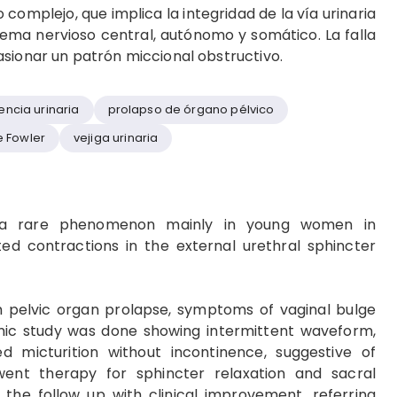
complejo, que implica la integridad de la vía urinaria
tema nervioso central, autónomo y somático. La falla
sionar un patrón miccional obstructivo.
encia urinaria
prolapso de órgano pélvico
 Fowler
vejiga urinaria
 a rare phenomenon mainly in young women in
ed contractions in the external urethral sphincter
pelvic organ prolapse, symptoms of vaginal bulge
namic study was done showing intermittent waveform,
d micturition without incontinence, suggestive of
ent therapy for sphincter relaxation and sacral
the follow up with clinical improvement, referring