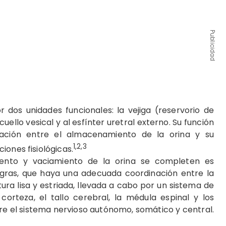
Publicidad
or dos unidades funcionales: la vejiga (reservorio de
cuello vesical y al esfínter uretral externo. Su función
inación entre el almacenamiento de la orina y su
1,2,3
iones fisiológicas.
ento y vaciamiento de la orina se completen es
egras, que haya una adecuada coordinación entre la
ura lisa y estriada, llevada a cabo por un sistema de
orteza, el tallo cerebral, la médula espinal y los
tre el sistema nervioso autónomo, somático y central.