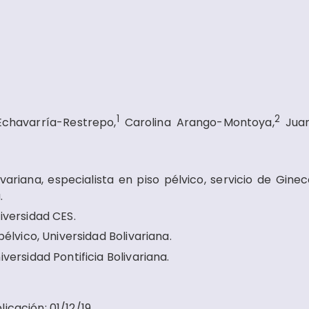
1
2
Echavarría-Restrepo,
Carolina Arango-Montoya,
Juan
variana, especialista en piso pélvico, servicio de Ginec
.
iversidad CES.
élvico, Universidad Bolivariana.
versidad Pontificia Bolivariana.
licación
:
01/12/19