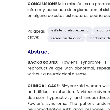
CONCLUSIONES:
La micción es un proceso 
inferior y adecuado sinergismo con el sis
en alguna de estas estructuras podría oca
esfínter uretral externo
incontin
Palabras
clave:
retención de orina
Síndrome de
Abstract
BACKGROUND
:
Fowler’s syndrome is
reproductive age with abnormal, repeat
without a neurological disease.
CLINICAL CASE:
51-year-old woman with 
and difficult micturition. A videourody
detrusor hypoactivity and uncoordinate
Fowler’s syndrome. The patient underw
neuromodulation with good response. In 