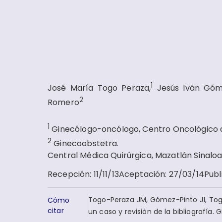
1
José María Togo Peraza,
Jesús Iván Góm
2
Romero
1
Ginecólogo-oncólogo, Centro Oncológico d
2
Ginecoobstetra.
Central Médica Quirúrgica, Mazatlán Sinaloa
Recepción
:
11/11/13
Aceptación
:
27/03/14
Publ
Togo-Peraza JM, Gómez-Pinto JI, To
Cómo
citar
un caso y revisión de la bibliografía.