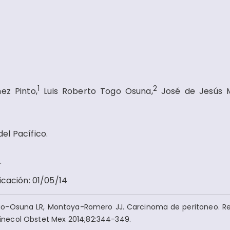
1
2
ez Pinto,
Luis Roberto Togo Osuna,
José de Jesús 
el Pacífico.
.
icación
:
01/05/14
go-Osuna LR, Montoya-Romero JJ. Carcinoma de peritoneo. R
 Ginecol Obstet Mex 2014;82:344-349.