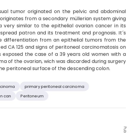
sual tumor originated on the pelvic and abdominal
 is originates from a secondary müllerian system giving
very similar to the epithelial ovarian cancer in its
, spread patron and its treatment and prognosis. It´s
he differentiation from an epithelial tumors from the
ted CA 125 and signs of peritoneal carcinomatosis on
is exposed the case of a 39 years old women with a
ma of the ovarian, wich was discarded during surgery
he peritoneal surface of the descending colon.
arcinoma
primary peritoneal carcinoma
an can
Peritoneum