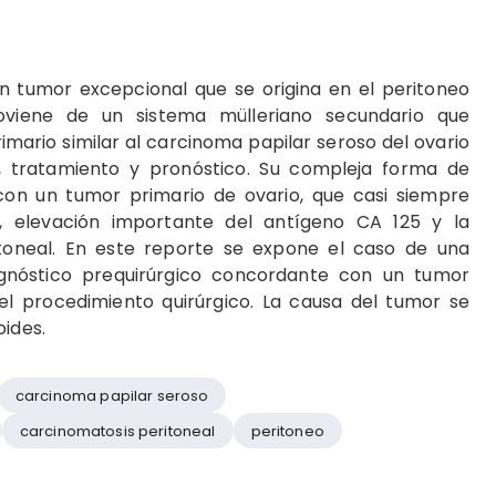
n tumor excepcional que se origina en el peritoneo
oviene de un sistema mülleriano secundario que
mario similar al carcinoma papilar seroso del ovario
n, tratamiento y pronóstico. Su compleja forma de
n con un tumor primario de ovario, que casi siempre
s, elevación importante del antígeno CA 125 y la
toneal. En este reporte se expone el caso de una
gnóstico prequirúrgico concordante con un tumor
 el procedimiento quirúrgico. La causa del tumor se
oides.
carcinoma papilar seroso
carcinomatosis peritoneal
peritoneo