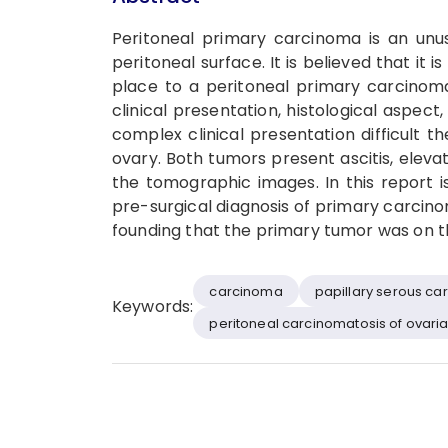
Peritoneal primary carcinoma is an unu
peritoneal surface. It is believed that it
place to a peritoneal primary carcinoma 
clinical presentation, histological aspect
complex clinical presentation difficult t
ovary. Both tumors present ascitis, eleva
the tomographic images. In this report 
pre-surgical diagnosis of primary carcino
founding that the primary tumor was on t
carcinoma
papillary serous c
Keywords:
peritoneal carcinomatosis of ovari