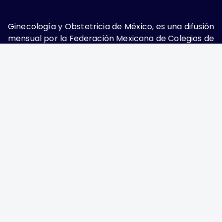
Ginecología y Obstetricia de México, es una difusión
mensual por la Federación Mexicana de Colegios de
Obstetricia y Ginecología A.C., fundada por la
Asociación Mexicana de Ginecología y Obstetricia
A.C. Nueva York #38, colonia Nápoles, Ciudad de
México, Delegación Benito Juárez, CP 03810.
Teléfono: 5689-4320,
https://ginecologiayobstetricia.org.mx/,
enieto@enieto.mx. Editor responsable: Enrique
Nieto Ramírez. Reserva de derecho al uso exclusivo:
04-2017-080418390200-203. ISSN Electrónico:
2594-2034 ambos otorgados por el Instituto
Nacional de Derechos de Autor. Encargado de la
última actualización: Edición y Farmacia S.A. de C.V.
(Nieto Editores), 2025.