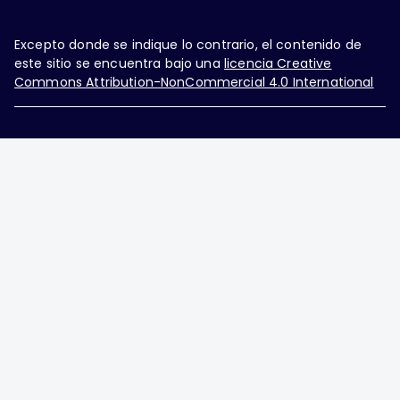
Excepto donde se indique lo contrario, el contenido de
este sitio se encuentra bajo una
licencia Creative
Commons Attribution-NonCommercial 4.0 International
Ginecología y Obstetricia de México, es una difusión
mensual por la Federación Mexicana de Colegios de
Obstetricia y Ginecología A.C., fundada por la
Asociación Mexicana de Ginecología y Obstetricia
A.C. Nueva York #38, colonia Nápoles, Ciudad de
México, Delegación Benito Juárez, CP 03810.
Teléfono: 5689-4320,
https://ginecologiayobstetricia.org.mx/,
enieto@enieto.mx. Editor responsable: Enrique
Nieto Ramírez. Reserva de derecho al uso exclusivo:
04-2017-080418390200-203. ISSN Electrónico: