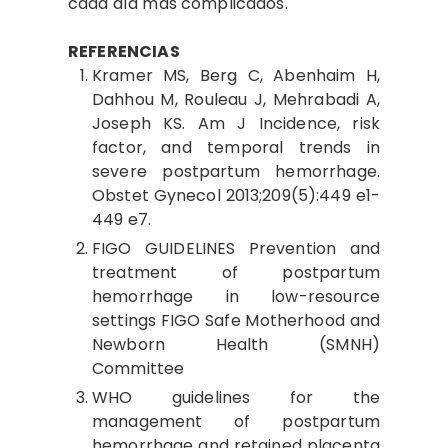
cada día más complicados.
REFERENCIAS
Kramer MS, Berg C, Abenhaim H,
Dahhou M, Rouleau J, Mehrabadi A,
Joseph KS. Am J Incidence, risk
factor, and temporal trends in
severe postpartum hemorrhage.
Obstet Gynecol 2013;209(5):449 e1-
449 e7.
FIGO GUIDELINES Prevention and
treatment of postpartum
hemorrhage in low-resource
settings FIGO Safe Motherhood and
Newborn Health (SMNH)
Committee
WHO guidelines for the
management of postpartum
hemorrhage and retained placenta